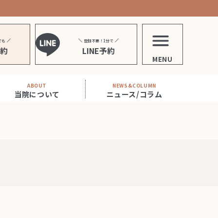
でも
登録不要！1分で
予約
LINE予約
MENU
ABOUT
NEWS&COLUMN
当院について
ニュース/コラム