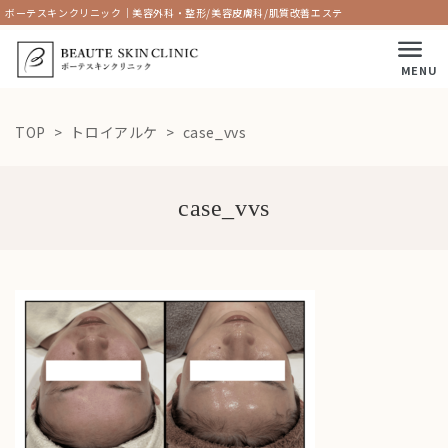
ボーテスキンクリニック｜美容外科・整形/美容皮膚科/肌質改善エステ
MENU
TOP
トロイアルケ
case_vvs
case_vvs