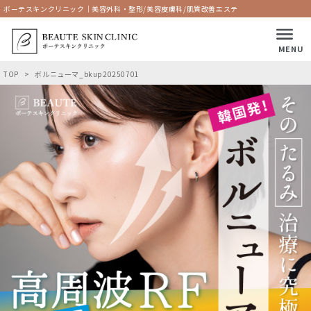
ボーテスキンクリニック｜美容外科・整形/美容皮膚科/肌質改善エステ
MENU
TOP
ボルニューマ_bkup20250701