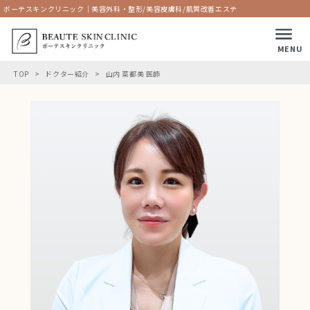
ボーテスキンクリニック｜美容外科・整形/美容皮膚科/肌質改善エステ
MENU
TOP
ドクター紹介
山内 菜都美 医師