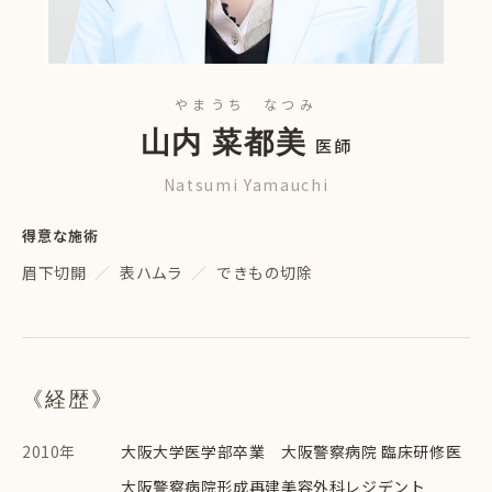
やまうち なつみ
山内 菜都美
医師
Natsumi Yamauchi
得意な施術
眉下切開
表ハムラ
できもの切除
《経歴》
2010年
大阪大学医学部卒業 大阪警察病院 臨床研修医
大阪警察病院形成再建美容外科レジデント