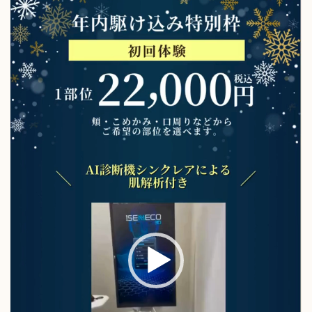
画
プ
レ
ー
ヤ
ー